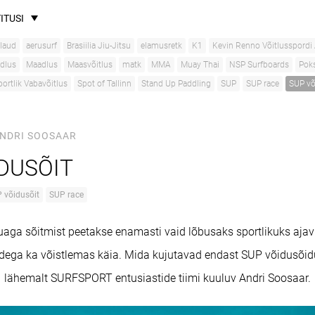
ITUSI
laud
aerusurf
Brasiilia Jiu-Jitsu
elamusretk
K1
Kevin Renno Võitlusspordi
dlus
Maadlus
Maasvõitlus
matk
MMA
Muay Thai
NSP Surfboards
Pok
portlik Vabavõitlus
Spot of Tallinn
Stand Up Paddling
SUP
SUP race
SUP võ
NDRI SOOSAAR
DUSÕIT
 võidusõit
SUP race
aga sõitmist peetakse enamasti vaid lõbusaks sportlikuks ajavii
ega ka võistlemas käia. Mida kujutavad endast SUP võidusõid
lähemalt
SURFSPORT
entusiastide tiimi kuuluv Andri Soosaar.