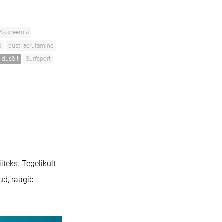
 Akadeemia
s
püsti aerutamine
idusõit
Surfsport
teks. Tegelikult
ud, räägib