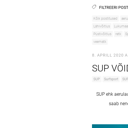
FILTREERI POST
Kõik postitused
aeru
Lähivõitlus
Lukumaa
Püstivõitlus
retk
S
veematk
8. APRILL 2020
A
SUP VÕI
SUP
Surfsport
SUP
SUP ehk aerulau
saab nend