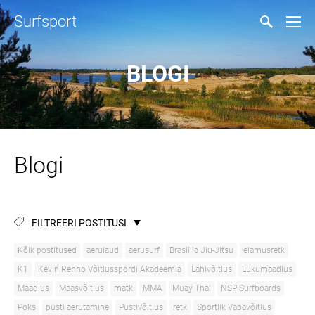
Surfsport
BLOGI
Blogi
FILTREERI POSTITUSI
Kõik postitused
aerulaud
aerusurf
Brasiilia Jiu-Jitsu
elamusretk
K1
Kevin Renno Võitlusspordi Akadeemia
Lähivõitlus
Lukumaadlus
Maadlus
Maasvõitlus
matk
MMA
Muay Thai
NSP Surfboards
Poks
püsti aerutamine
Püstivõitlus
retk
Sportlik Vabavõitlus