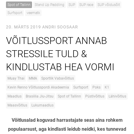
Spot of Tallinn
Stand Up Paddling
SUP
SUP race
SUP võidusõit
Surfsport
veematk
20. MÄRTS 2019
ANDRI SOOSAAR
VÕITLUSSPORT ANNAB
STRESSILE TULD &
KINDLUSTAB HEA VORMI
Muay Thai
MMA
Sportlik Vabavõitlus
Kevin Renno Võitlusspordi Akadeemia
Surfsport
Poks
K1
Maadlus
Brasiilia Jiu-Jitsu
Spot of Tallinn
Püstivõitlus
Lähivõitlus
Maasvõitlus
Lukumaadlus
Võitlusalad koguvad harrastajate seas aina rohkem
populaarsust, aga kindlasti leidub neidki, kes tunnevad