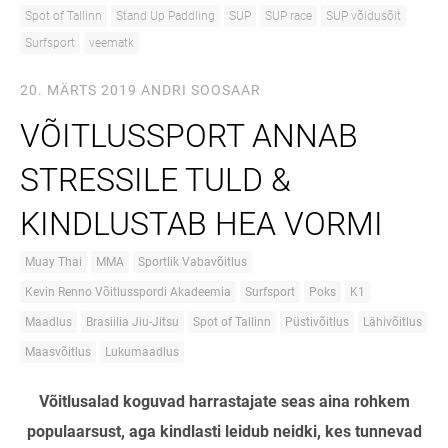
Spot of Tallinn
Stand Up Paddling
SUP
SUP race
SUP võidusõit
Surfsport
veematk
20. MÄRTS 2019
ANDRI SOOSAAR
VÕITLUSSPORT ANNAB
STRESSILE TULD &
KINDLUSTAB HEA VORMI
Muay Thai
MMA
Sportlik Vabavõitlus
Kevin Renno Võitlusspordi Akadeemia
Surfsport
Poks
K1
Maadlus
Brasiilia Jiu-Jitsu
Spot of Tallinn
Püstivõitlus
Lähivõitlus
Maasvõitlus
Lukumaadlus
Võitlusalad koguvad harrastajate seas aina rohkem
populaarsust, aga kindlasti leidub neidki, kes tunnevad