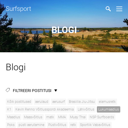
Surfsport
BLOGI
Blogi
FILTREERI POSTITUSI
Kõik postitused
aerulaud
aerusurf
Brasiilia Jiu-Jitsu
elamusretk
K1
Kevin Renno Võitlusspordi Akadeemia
Lähivõitlus
Lukumaadlus
Maadlus
Maasvõitlus
matk
MMA
Muay Thai
NSP Surfboards
Poks
püsti aerutamine
Püstivõitlus
retk
Sportlik Vabavõitlus