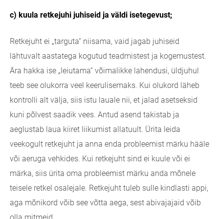
c) kuula retkejuhi juhiseid ja väldi isetegevust;
Retkejuht ei „targuta“ niisama, vaid jagab juhiseid
lähtuvalt aastatega kogutud teadmistest ja kogemustest.
Ära hakka ise „leiutama“ võimalikke lahendusi, üldjuhul
teeb see olukorra veel keerulisemaks. Kui olukord läheb
kontrolli alt välja, siis istu lauale nii, et jalad asetseksid
kuni põlvest saadik vees. Antud asend takistab ja
aeglustab laua kiiret liikumist allatuult. Ürita leida
veekogult retkejuht ja anna enda probleemist märku hääle
või aeruga vehkides. Kui retkejuht sind ei kuule või ei
märka, siis ürita oma probleemist märku anda mõnele
teisele retkel osalejale. Retkejuht tuleb sulle kindlasti appi,
aga mõnikord võib see võtta aega, sest abivajajaid võib
olla mitmeid.