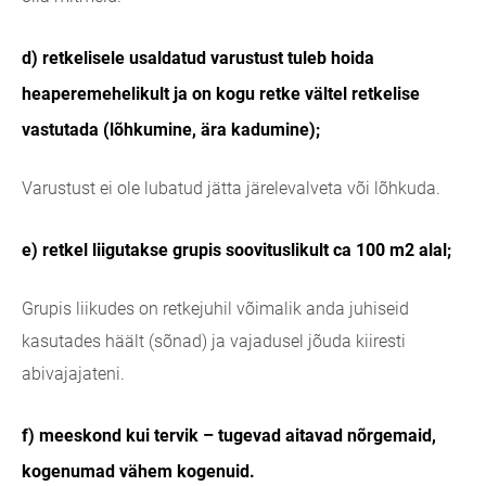
d) retkelisele usaldatud varustust tuleb hoida
heaperemehelikult ja on kogu retke vältel retkelise
vastutada (lõhkumine, ära kadumine);
Varustust ei ole lubatud jätta järelevalveta või lõhkuda.
e) retkel liigutakse grupis soovituslikult ca 100 m2 alal;
Grupis liikudes on retkejuhil võimalik anda juhiseid
kasutades häält (sõnad) ja vajadusel jõuda kiiresti
abivajajateni.
f) meeskond kui tervik – tugevad aitavad nõrgemaid,
kogenumad vähem kogenuid.