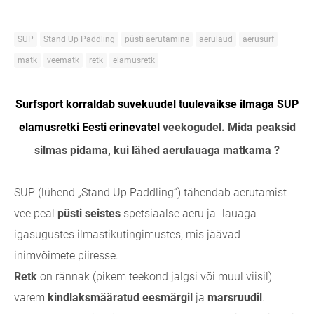
SUP
Stand Up Paddling
püsti aerutamine
aerulaud
aerusurf
matk
veematk
retk
elamusretk
Surfsport korraldab suvekuudel tuulevaikse ilmaga SUP
elamusretki Eesti erinevatel
veekogudel. Mida peaksid
silmas pidama, kui lähed aerulauaga matkama ?
SUP (lühend „Stand Up Paddling“) tähendab aerutamist
vee peal
püsti seistes
spetsiaalse aeru ja -lauaga
igasugustes ilmastikutingimustes, mis jäävad
inimvõimete piiresse.
Retk
on rännak (pikem teekond jalgsi või muul viisil)
varem
kindlaksmääratud eesmärgil
ja
marsruudil
.