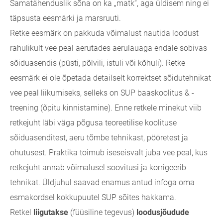
Samatähenduslik sõna on ka „matk“, aga üldisem ning ei
täpsusta eesmärki ja marsruuti.
Retke eesmärk on pakkuda võimalust nautida loodust
rahulikult vee peal aerutades aerulauaga endale sobivas
sõiduasendis (püsti, põlvili, istuli või kõhuli). Retke
eesmärk ei ole õpetada detailselt korrektset sõidutehnikat
vee peal liikumiseks, selleks on SUP baaskoolitus & -
treening (õpitu kinnistamine). Enne retkele minekut viib
retkejuht läbi väga põgusa teoreetilise koolituse
sõiduasenditest, aeru tõmbe tehnikast, pööretest ja
ohutusest. Praktika toimub iseseisvalt juba vee peal, kus
retkejuht annab võimalusel soovitusi ja korrigeerib
tehnikat. Üldjuhul saavad enamus antud infoga oma
esmakordsel kokkupuutel SUP sõites hakkama.
Retkel
liigutakse
(füüsiline tegevus)
loodusjõudude