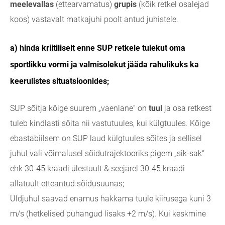
meelevallas
(ettearvamatus)
grupis
(kõik retkel osalejad
koos) vastavalt matkajuhi poolt antud juhistele.
a) hinda kriitiliselt enne SUP retkele tulekut oma
sportlikku vormi ja valmisolekut jääda rahulikuks ka
keerulistes situatsioonides;
SUP sõitja kõige suurem „vaenlane“ on
tuul
ja osa retkest
tuleb kindlasti sõita nii vastutuules, kui külgtuules. Kõige
ebastabiilsem on SUP laud külgtuules sõites ja sellisel
juhul vali võimalusel sõidutrajektooriks pigem „sik-sak“
ehk 30-45 kraadi ülestuult & seejärel 30-45 kraadi
allatuult etteantud sõidusuunas;
Üldjuhul saavad enamus hakkama tuule kiirusega kuni 3
m/s (hetkelised puhangud lisaks +2 m/s). Kui keskmine