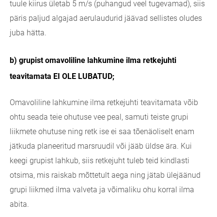
tuule kiirus ületab 5 m/s (puhangud veel tugevamad), siis
päris paljud algajad aerulaudurid jäävad sellistes oludes
juba hätta.
b) grupist omavoliline lahkumine ilma retkejuhti
teavitamata EI OLE LUBATUD;
Omavoliline lahkumine ilma retkejuhti teavitamata võib
ohtu seada teie ohutuse vee peal, samuti teiste grupi
liikmete ohutuse ning retk ise ei saa tõenäoliselt enam
jätkuda planeeritud marsruudil või jääb üldse ära. Kui
keegi grupist lahkub, siis retkejuht tuleb teid kindlasti
otsima, mis raiskab mõttetult aega ning jätab ülejäänud
grupi liikmed ilma valveta ja võimaliku ohu korral ilma
abita.