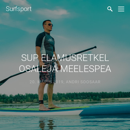
Surfsport
SUP ELAMUSRETKEL
OSALEJA MEELESPEA
20. MÄRTS 2019
,
ANDRI SOOSAAR